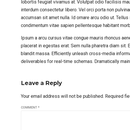
lobortis feugiat vivamus at. Volutpat odio facilisis ma
interdum consectetur libero. Vel orci porta non pulvin
accumsan sit amet nulla. Id ornare arcu odio ut. Tellu
condimentum vitae sapien pellentesque habitant morb
Ipsum a arcu cursus vitae congue mauris rhoncus aen
placerat in egestas erat. Sem nulla pharetra diam sit. 
blandit massa. Efficiently unleash cross-media inform
deliverables for real-time schemas. Dramatically maint
Leave a Reply
Your email address will not be published. Required fi
COMMENT
*