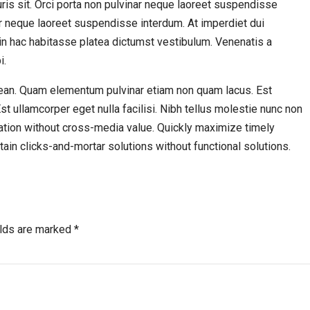
uris sit. Orci porta non pulvinar neque laoreet suspendisse
ar neque laoreet suspendisse interdum. At imperdiet dui
s in hac habitasse platea dictumst vestibulum. Venenatis a
i.
ean. Quam elementum pulvinar etiam non quam lacus. Est
Est ullamcorper eget nulla facilisi. Nibh tellus molestie nunc non
ation without cross-media value. Quickly maximize timely
ain clicks-and-mortar solutions without functional solutions.
elds are marked *